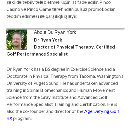
şəkildə təbiiy tələb etmək üçün istifadə edilir. Pinco
Casino və Pinco Game tərəfindən pulsuz promokodlar
təqdim edilməsi ilə qarşılıqlı işləyir.
About
Dr. Ryan York
Dr Ryan York
Doctor of Physical Therapy, Certified
Golf Performance Specialist
Dr Ryan York has a BS degree in Exercise Science and a
Doctorate in Physical Therapy from Tacoma, Washington’s
University of Puget Sound. He has undertaken advanced
training in Spinal Biomechanics and Human Movement
Science from the Gray Institute and Advanced Golf
Performance Specialist Training and Certification. He is
also the co-founder and director of the
Age Defying Golf
RX
program.