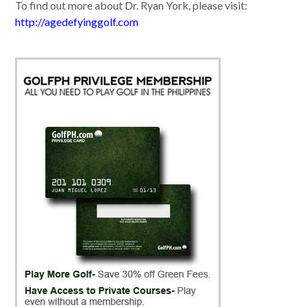
To find out more about Dr. Ryan York, please visit:
http://agedefyinggolf.com