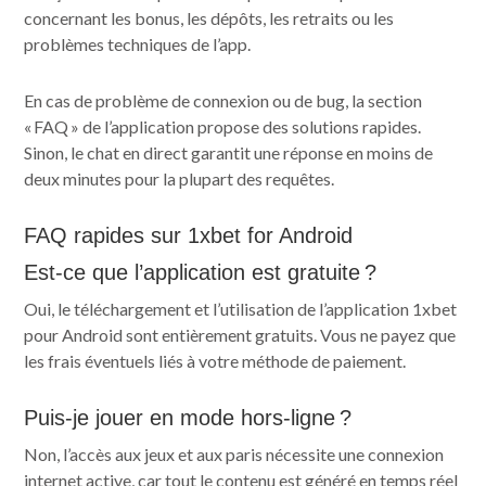
concernant les bonus, les dépôts, les retraits ou les
problèmes techniques de l’app.
En cas de problème de connexion ou de bug, la section
« FAQ » de l’application propose des solutions rapides.
Sinon, le chat en direct garantit une réponse en moins de
deux minutes pour la plupart des requêtes.
FAQ rapides sur 1xbet for Android
Est‑ce que l’application est gratuite ?
Oui, le téléchargement et l’utilisation de l’application 1xbet
pour Android sont entièrement gratuits. Vous ne payez que
les frais éventuels liés à votre méthode de paiement.
Puis‑je jouer en mode hors‑ligne ?
Non, l’accès aux jeux et aux paris nécessite une connexion
internet active, car tout le contenu est généré en temps réel