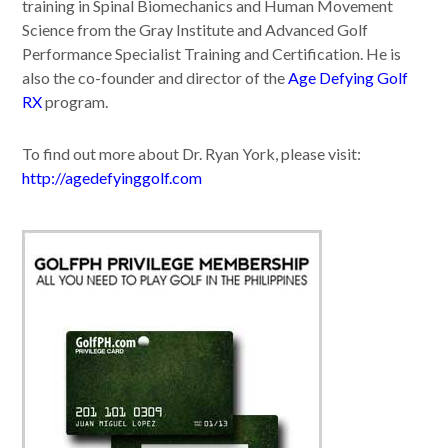
training in Spinal Biomechanics and Human Movement
Science from the Gray Institute and Advanced Golf
Performance Specialist Training and Certification. He is
also the co-founder and director of the
Age Defying Golf
RX
program.
To find out more about Dr. Ryan York, please visit:
http://agedefyinggolf.com